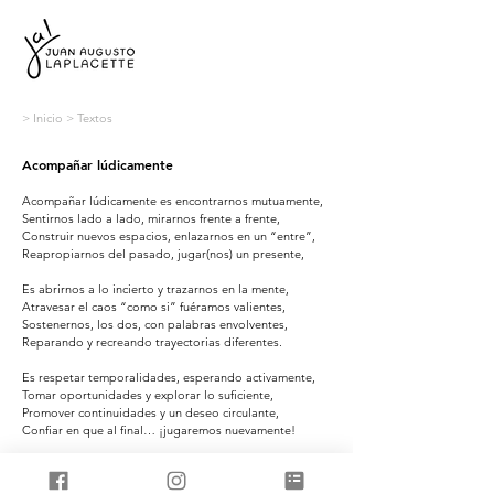
> Inicio
> Textos
Acompañar lúdicamente
Acompañar lúdicamente es encontrarnos mutuamente,
Sentirnos lado a lado, mirarnos frente a frente,
Construir nuevos espacios, enlazarnos en un “entre”,
Reapropiarnos del pasado, jugar(nos) un presente,
Es abrirnos a lo incierto y trazarnos en la mente,
Atravesar el caos “como si” fuéramos valientes,
Sostenernos, los dos, con palabras envolventes,
Reparando y recreando trayectorias diferentes.
Es respetar temporalidades, esperando activamente,
Tomar oportunidades y explorar lo suficiente,
Promover continuidades y un deseo circulante,
Confiar en que al final… ¡jugaremos nuevamente!
Juan Augusto Laplacette