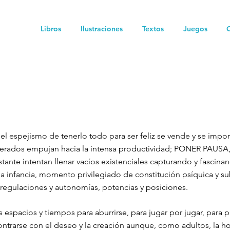
Libros
Ilustraciones
Textos
Juegos
l espejismo de tenerlo todo para ser feliz se vende y se im
erados empujan hacia la intensa productividad; PONER PAUSA,
onstante intentan llenar vacíos existenciales capturando y fasci
la infancia, momento privilegiado de constitución psíquica y su
, regulaciones y autonomías, potencias y posiciones.
os espacios y tiempos para aburrirse, para jugar por jugar, para
ntrarse con el deseo y la creación aunque, como adultos, la h