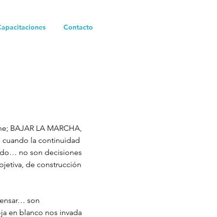
Capacitaciones
Contacto
pone; BAJAR LA MARCHA,
 cuando la continuidad
nando… no son decisiones
bjetiva, de construcción
 pensar… son
oja en blanco nos invada